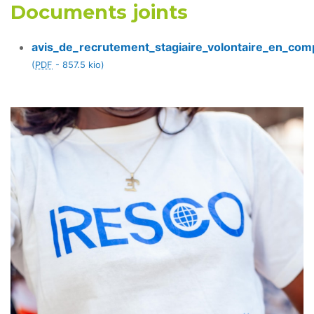
Documents joints
avis_de_recrutement_stagiaire_volontaire_en_comp
(
PDF
-
857.5 kio
)